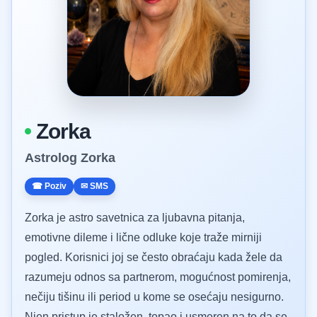
Zorka
Astrolog Zorka
☎ Poziv
✉ SMS
Zorka je astro savetnica za ljubavna pitanja,
emotivne dileme i lične odluke koje traže mirniji
pogled. Korisnici joj se često obraćaju kada žele da
razumeju odnos sa partnerom, mogućnost pomirenja,
nečiju tišinu ili period u kome se osećaju nesigurno.
Njen pristup je staložen, topao i usmeren na to da se