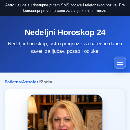
Astro usluge su dostupne putem SMS poruke i telefonskog poziva. Pre
korišćenja proverite cenu za svoju zemlju i mrežu.
Nedeljni Horoskop 24
Nedeljni horoskop, astro prognoze za naredne dane i
saveti za ljubav, posao i odluke.
Početna
/
Astrolozi
/
Zorka