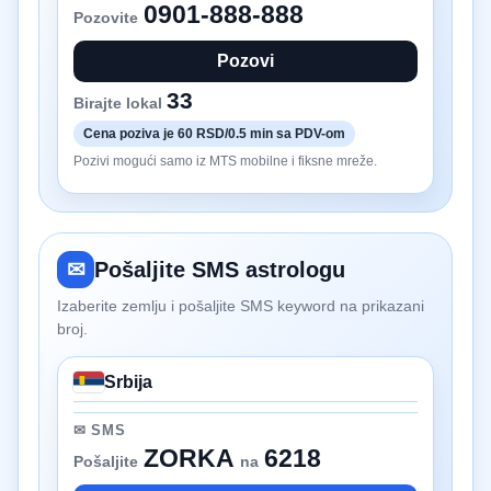
0901-888-888
Pozovite
Pozovi
33
Birajte lokal
Cena poziva je 60 RSD/0.5 min sa PDV-om
Pozivi mogući samo iz MTS mobilne i fiksne mreže.
✉
Pošaljite SMS astrologu
Izaberite zemlju i pošaljite SMS keyword na prikazani
broj.
Srbija
✉ SMS
ZORKA
6218
Pošaljite
na