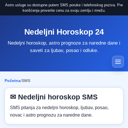
Astro usluge su dostupne putem SMS poruke i telefonskog poziva. Pre
korišćenja proverite cenu za svoju zemlju i mrežu.
Nedeljni Horoskop 24
Nedeljni horoskop, astro prognoze za naredne dane i
saveti za ljubav, posao i odluke.
Početna
/
SMS
✉ Nedeljni horoskop SMS
SMS pitanja za nedeljni horoskop, ljubav, posao,
novac i astro prognozu za naredne dane.