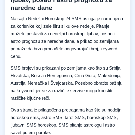
naredne dane
Na sajtu Nedeljni Horoskop 24 SMS usluga je namenjena
za korisnike koji žele širu sliku ove nedelje. Pitanje
možete postaviti za nedeljni horoskop, ljubav, posao i
astro prognozu za naredne dane, a prikaz po zemljama
pomaže da brzo pronađete odgovarajući broj, keyword i
cenu.
SMS brojevi su prikazani po zemljama kao što su Srbija,
Hrvatska, Bosna i Hercegovina, Crna Gora, Makedonija,
Austrija, Nemačka i Švajcarska. Posebno obratite pažnju
na keyword, jer se za različite servise mogu koristiti
različite ključne reči.
Ova strana je prilagođena pretragama kao što su nedeljni
horoskop sms, astro SMS, tarot SMS, horoskop SMS,
ljubavni SMS horoskop, SMS pitanje astrologu i astro
savet putem poruke.