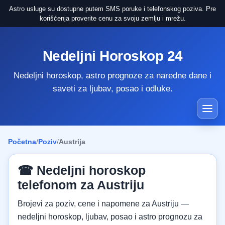
Astro usluge su dostupne putem SMS poruke i telefonskog poziva. Pre
korišćenja proverite cenu za svoju zemlju i mrežu.
Nedeljni Horoskop 24
Nedeljni horoskop, astro prognoze za naredne dane i
saveti za ljubav, posao i odluke.
Početna
/
Poziv
/
Austrija
☎ Nedeljni horoskop
telefonom za Austriju
Brojevi za poziv, cene i napomene za Austriju —
nedeljni horoskop, ljubav, posao i astro prognozu za