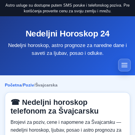
Astro usluge su dostupne putem SMS poruke i telefonskog poziva. Pre
korišćenja proverite cenu za svoju zemlju i mrežu.
Nedeljni Horoskop 24
Nedeljni horoskop, astro prognoze za naredne dane i
saveti za ljubav, posao i odluke.
Početna
/
Poziv
/
Švajcarska
☎ Nedeljni horoskop
telefonom za Švajcarsku
Brojevi za poziv, cene i napomene za Švajcarsku —
nedeljni horoskop, ljubav, posao i astro prognozu za