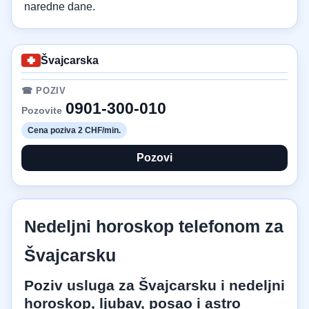
naredne dane.
Švajcarska
☎ POZIV
0901-300-010
Pozovite
Cena poziva 2 CHF/min.
Pozovi
Nedeljni horoskop telefonom za
Švajcarsku
Poziv usluga za Švajcarsku i nedeljni
horoskop, ljubav, posao i astro